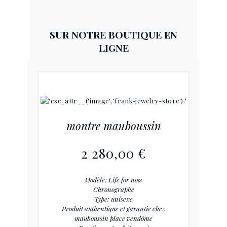
Tel fixe : 09 82 41 84 80
Tel port : 07 61 94 57 11
SUR NOTRE BOUTIQUE EN
du Mardi au Samedi
LIGNE
de 10H15 à 12h15 et de 13h15 à
19h15
montre mauboussin
2 280,00 €
Modèle: Life for now
Chronographe
Type: unisexe
Produit authentique et garantie chez
mauboussin place vendôme